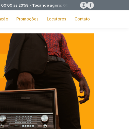
0 às 23:59 -
Tocando agora: 05 - Wesley Safadão - Quem bate tamb
ação
Promoções
Locutores
Contato