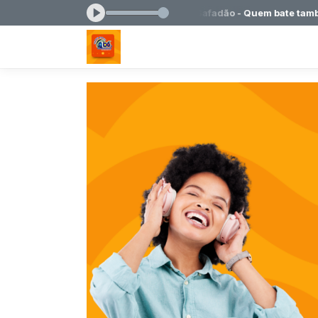
 23:59 -
Tocando agora: 05 - Wesley Safadão - Quem bate também c