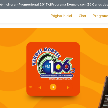
hora - Promocional 2017-2
Programa Exemplo com Zé Carlos das 00:0
Página Inicial
Chat
Program