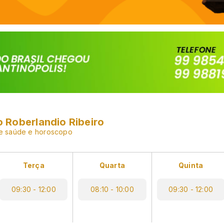
 Roberlandio Ribeiro
de saúde e horoscopo
Terça
Quarta
Quinta
09:30 - 12:00
08:10 - 10:00
09:30 - 12:00