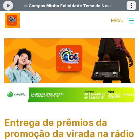
: Roberta Campos Minha Felicidade Tema da Novela Sol Nascente4
MENU
Entrega de prêmios da
promoção da virada na rádio