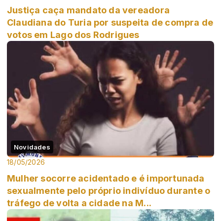
Justiça caça mandato da vereadora
Claudiana do Turia por suspeita de compra de
votos em Lago dos Rodrigues
Novidades
18/05/2026
Mulher socorre acidentado e é importunada
sexualmente pelo próprio indivíduo durante o
tráfego de volta a cidade na M...