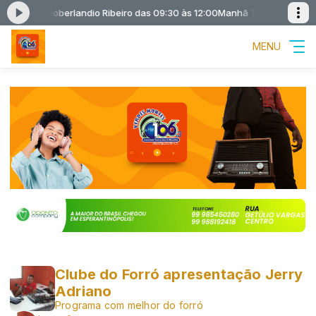
eiro com Roberlandio Ribeiro das 09:30 às 12:00
Manhã Total apresentaç
MENU
Clube do Forró apresentação Jerry
Adriano
Programa com melhor do forró