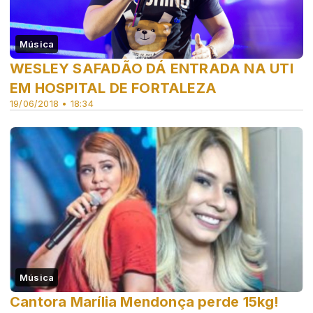
Música
WESLEY SAFADÃO DÁ ENTRADA NA UTI
EM HOSPITAL DE FORTALEZA
19/06/2018 • 18:34
Música
Cantora Marília Mendonça perde 15kg!