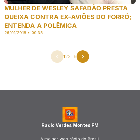
MULHER DE WESLEY SAFADÃO PRESTA
QUEIXA CONTRA EX-AVIÕES DO FORRÓ;
ENTENDA A POLÊMICA
26/01/2018 • 09:38
1
2
3
...
6
Radio Verdes Montes FM
A melhor web rádio do Brasil.