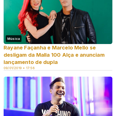
Música
Rayane Façanha e Marcelo Mello se
desligam da Malla 100 Alça e anunciam
lançamento de dupla
09/01/2019 • 17:56