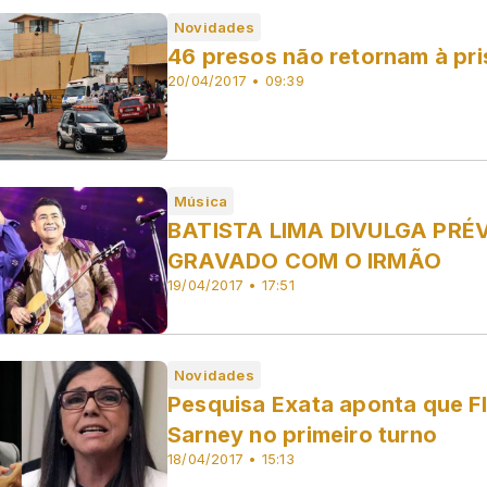
Novidades
46 presos não retornam à pr
20/04/2017 • 09:39
Música
BATISTA LIMA DIVULGA PRÉ
GRAVADO COM O IRMÃO
19/04/2017 • 17:51
Novidades
Pesquisa Exata aponta que F
Sarney no primeiro turno
18/04/2017 • 15:13