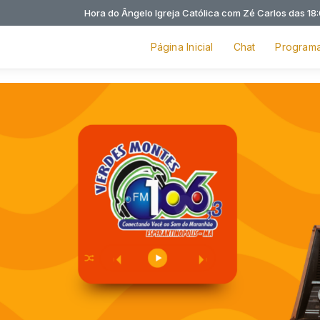
Hora do Ângelo Igreja Católica com Zé Carlos das 18:00 às 18:10
Página Inicial
Chat
Program