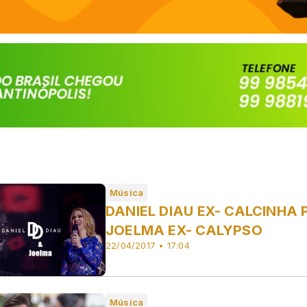
Música
DANIEL DIAU EX- CALCINHA
JOELMA EX- CALYPSO
22/04/2017 • 17:04
Música