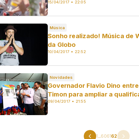
15/04/2017 • 22:05
Música
Sonho realizado! Música de 
da Globo
10/04/2017 • 22:52
Novidades
Governador Flavio Dino entre
Timon para ampliar a qualific
09/04/2017 • 21:55
1
...
60
61
62